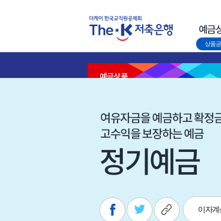
상품공
예금상품
이자계