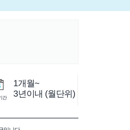
1개월~
3년이내
(월단위)
기간
금입니다.