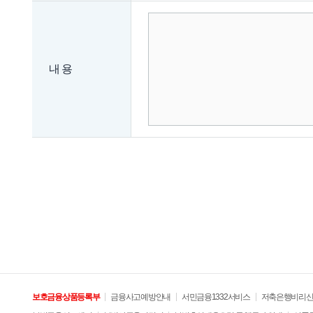
개인정보보호담당부서 : 더케이저축은행(주) 정보보호팀
전화번호 : 02-560-5081
이메일 : thekbank@thekbank.com
내 용
귀하께서는 회사의 서비스를 이용하시며 발생하는 모든 
회사는 이용자들의 신고사항에 대해 신속하게 충분한 답변
보호금융상품등록부
금융사고예방안내
서민금융1332서비스
저축은행비리