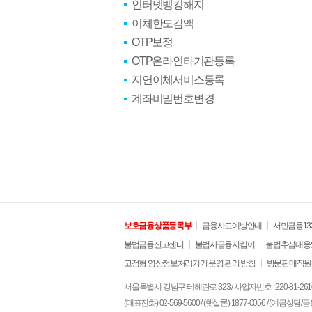
인터넷뱅킹해지
이체한도감액
OTP보정
OTP온라인타기관등록
지연이체서비스등록
계좌비밀번호변경
보호금융상품등록부
금융사고예방안내
서민금융13
불법금융신고센터
불법사금융지킴이
불법추심대응요
고정형 영상정보처리기기 운영.관리 방침
방문판매직원
서울특별시 강남구 테헤란로 323 / 사업자번호 : 220-81-261
(대표전화) 02-569-5600 / (햇살론) 1877-0056 / (예금상담