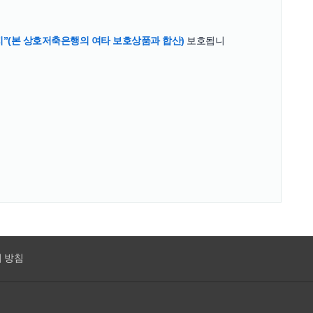
지”(본 상호저축은행의 여타 보호상품과 합산)
보호됩니
 방침