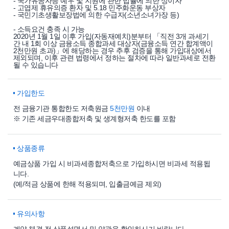
- 국가유공자등 예우 및 지원에 관한 법률에 의한 상이자
- 고엽제 휴유의증 환자 및 5.18 민주화운동 부상자
- 국민기초생활보장법에 의한 수급자(소년소녀가장 등)
- 소득요건 충족 시 가능
2020년 1월 1일 이후 가입(자동재예치)분부터 「직전 3개 과세기
간 내 1회 이상 금융소득 종합과세 대상자(금융소득 연간 합계액이
2천만원 초과)」에 해당하는 경우 추후 검증을 통해 가입대상에서
제외되며, 이후 관련 법령에서 정하는 절차에 따라 일반과세로 전환
될 수 있습니다
가입한도
전 금융기관 통합한도 저축원금
5천만원
이내
※ 기존 세금우대종합저축 및 생계형저축 한도를 포함
상품종류
예금상품 가입 시 비과세종합저축으로 가입하시면 비과세 적용됩
니다.
(예/적금 상품에 한해 적용되며, 입출금예금 제외)
유의사항